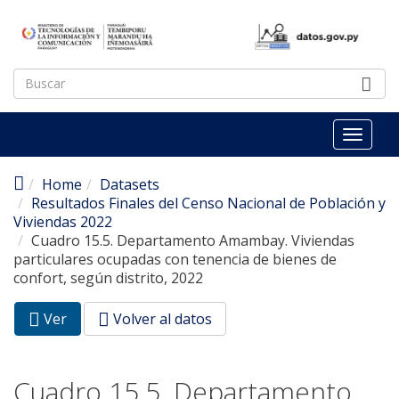
Pasar al contenido principal
Toggl
naviga
Home
Datasets
Resultados Finales del Censo Nacional de Población y
Viviendas 2022
Cuadro 15.5. Departamento Amambay. Viviendas
particulares ocupadas con tenencia de bienes de
confort, según distrito, 2022
Ver
(pestaña
Volver al datos
Solapas principales
activa)
Cuadro 15.5. Departamento