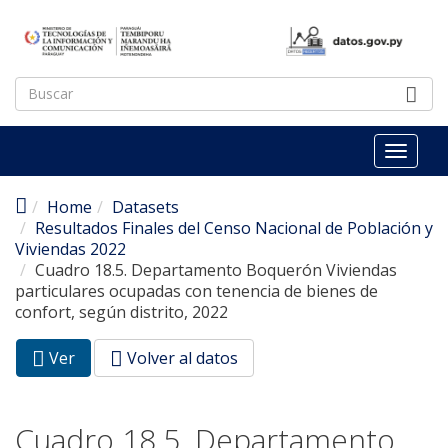
Pasar al contenido principal
Toggl
naviga
Home
Datasets
Resultados Finales del Censo Nacional de Población y
Viviendas 2022
Cuadro 18.5. Departamento Boquerón Viviendas
particulares ocupadas con tenencia de bienes de
confort, según distrito, 2022
Ver
(pestaña
Volver al datos
Solapas principales
activa)
Cuadro 18.5. Departamento