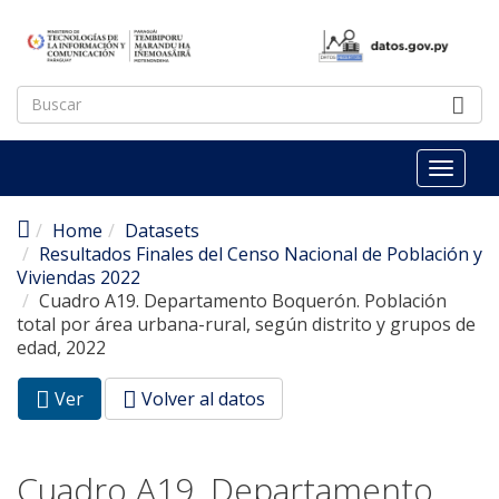
Pasar al contenido principal
Toggl
naviga
Home
Datasets
Resultados Finales del Censo Nacional de Población y
Viviendas 2022
Cuadro A19. Departamento Boquerón. Población
total por área urbana-rural, según distrito y grupos de
edad, 2022
Ver
(pestaña
Volver al datos
Solapas principales
activa)
Cuadro A19. Departamento