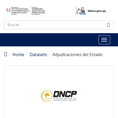
Pasar al contenido principal
Toggl
naviga
Home
Datasets
Adjudicaciones del Estado