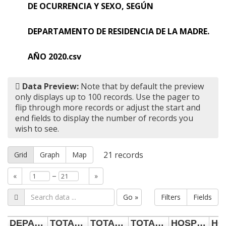
DE OCURRENCIA Y SEXO, SEGÚN
DEPARTAMENTO DE RESIDENCIA DE LA MADRE.
AÑO 2020.csv
Data Preview:
Note that by default the preview
only displays up to 100 records. Use the pager to
flip through more records or adjust the start and
end fields to display the number of records you
wish to see.
21
records
Grid
Graph
Map
–
«
»
Go »
Filters
Fields
DEPARTAMENTO DE RESIDENCIA DE LA MADRE
TOTAL - AMBOS SEXOS
TOTAL - HOMBRES
TOTAL - MUJERES
HOSPITAL - AMBOS SEXOS