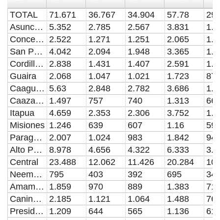
TOTAL
71.671
36.767
34.904
57.78
29.
Asuncion
5.352
2.785
2.567
3.831
1.9
Concepcion
2.522
1.271
1.251
2.065
1.0
San Pedro
4.042
2.094
1.948
3.365
1.7
Cordillera
2.838
1.431
1.407
2.591
1.3
Guaira
2.068
1.047
1.021
1.723
87
Caaguazu
5.63
2.848
2.782
3.686
1.8
Caazapa
1.497
757
740
1.313
66
Itapua
4.659
2.353
2.306
3.752
1.8
Misiones
1.246
639
607
1.16
59
Paraguari
2.007
1.024
983
1.842
94
Alto Parana
8.978
4.656
4.322
6.333
3.3
Central
23.488
12.062
11.426
20.284
10.
Neembucu
795
403
392
695
34
Amambay
1.859
970
889
1.383
71
Canindeyu
2.185
1.121
1.064
1.488
76
Presidente Hayes
1.209
644
565
1.136
61