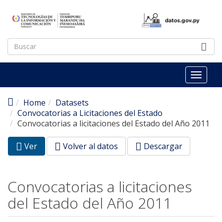
Pasar al contenido principal
Toggl
naviga
Home
Datasets
Convocatorias a Licitaciones del Estado
Convocatorias a licitaciones del Estado del Año 2011
Ver
(pestaña
Volver al datos
Descargar
Solapas principales
activa)
Convocatorias a licitaciones
del Estado del Año 2011