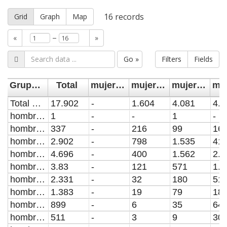
16
records
Grid
Graph
Map
–
«
»
Go »
Filters
Fields
Grupos de edad
Total
mujeres de 10 a 14
mujeres de 15 a 19
mujeres de 20 a 24
Total Pais
17.902
-
1.604
4.081
4.7
hombres de 10 a 14
1
-
-
1
-
hombres de 15 a 19
337
-
216
99
16
hombres de 20 a 24
2.902
-
798
1.535
41
hombres de 25 a 29
4.696
-
400
1.562
2.0
hombres de 30 a 34
3.83
-
121
571
1.4
hombres de 35 a 39
2.331
-
32
180
51
hombres de 40 a 44
1.383
-
19
79
18
hombres de 45 a 49
899
-
6
35
64
hombres de 50 a 54
511
-
3
9
30