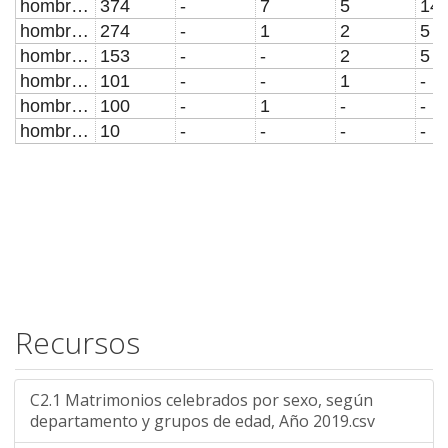
hombres de 55 a 59
374
-
7
5
14
hombres de 60 a 64
274
-
1
2
5
hombres de 65 a 69
153
-
-
2
5
hombres de 70 a 74
101
-
-
1
-
hombres de 75 y mas
100
-
1
-
-
hombres no reportado
10
-
-
-
-
Recursos
C2.1 Matrimonios celebrados por sexo, según
departamento y grupos de edad, Año 2019.csv