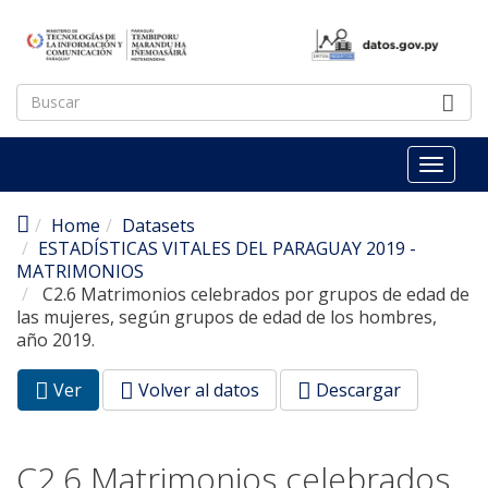
Pasar al contenido principal
Toggl
naviga
Home
Datasets
ESTADÍSTICAS VITALES DEL PARAGUAY 2019 -
MATRIMONIOS
C2.6 Matrimonios celebrados por grupos de edad de
las mujeres, según grupos de edad de los hombres,
año 2019.
Ver
(pestaña
Volver al datos
Descargar
Solapas principales
activa)
C2.6 Matrimonios celebrados