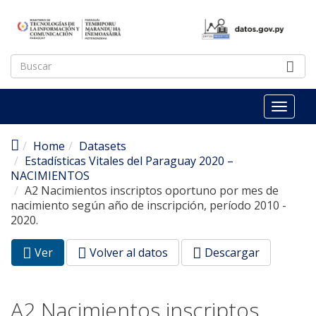
Pasar al contenido principal
Toggl
naviga
Home
Datasets
Estadísticas Vitales del Paraguay 2020 –
NACIMIENTOS
A2 Nacimientos inscriptos oportuno por mes de
nacimiento según año de inscripción, período 2010 -
2020.
Ver
(pestaña
Volver al datos
Descargar
Solapas principales
activa)
A2 Nacimientos inscriptos