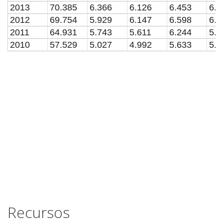
2013
70.385
6.366
6.126
6.453
6.2
2012
69.754
5.929
6.147
6.598
6.2
2011
64.931
5.743
5.611
6.244
5.8
2010
57.529
5.027
4.992
5.633
5.1
Recursos