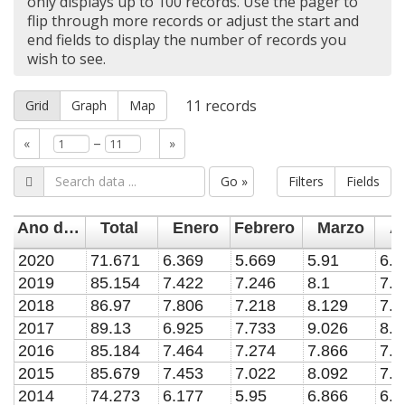
only displays up to 100 records. Use the pager to
flip through more records or adjust the start and
end fields to display the number of records you
wish to see.
11
records
Grid
Graph
Map
–
«
»
Go »
Filters
Fields
Ano de inscripcion
Total
Enero
Febrero
Marzo
Ab
2020
71.671
6.369
5.669
5.91
6.2
2019
85.154
7.422
7.246
8.1
7.9
2018
86.97
7.806
7.218
8.129
7.9
2017
89.13
6.925
7.733
9.026
8.1
2016
85.184
7.464
7.274
7.866
7.8
2015
85.679
7.453
7.022
8.092
7.5
2014
74.273
6.177
5.95
6.866
6.6