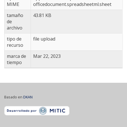
MIME
officedocument.spreadsheetml.sheet
tamaño
43.81 KB
de
archivo
tipo de
file upload
recurso
marca de
Mar 22, 2023
tiempo
Basado en
DKAN