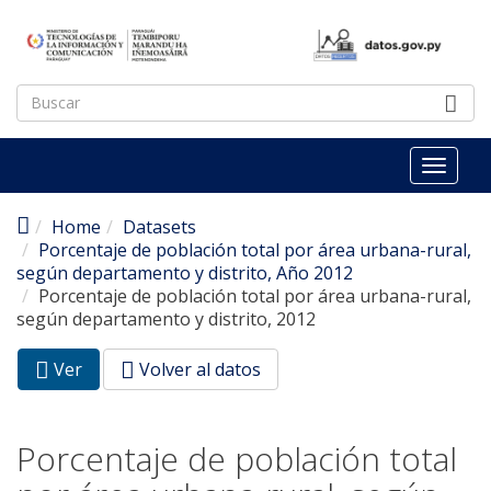
Pasar al contenido principal
Toggl
naviga
Home
Datasets
Porcentaje de población total por área urbana-rural,
según departamento y distrito, Año 2012
Porcentaje de población total por área urbana-rural,
según departamento y distrito, 2012
Ver
(pestaña
Volver al datos
Solapas principales
activa)
Porcentaje de población total